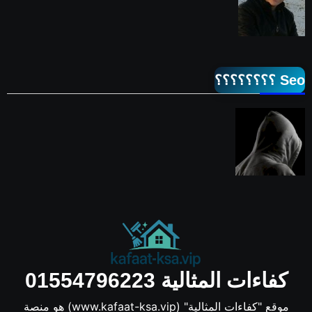
Seo ؟؟؟؟؟؟؟؟
كفاءات المثالية 01554796223
موقع "كفاءات المثالية" (www.kafaat-ksa.vip) هو منصة