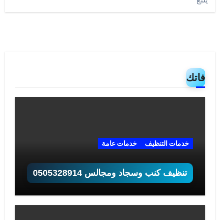
فاتك
خدمات التنظيف
خدمات عامة
تنظيف كنب وسجاد ومجالس 0505328914