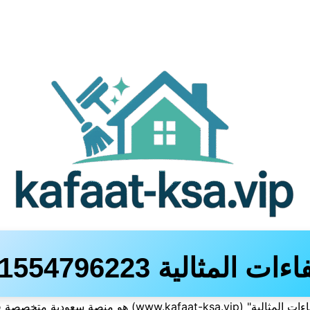
ءات المثالية 01554796223
موقع "كفاءات المثالية" (www.kafaat-ksa.vip) هو منصة سعودي