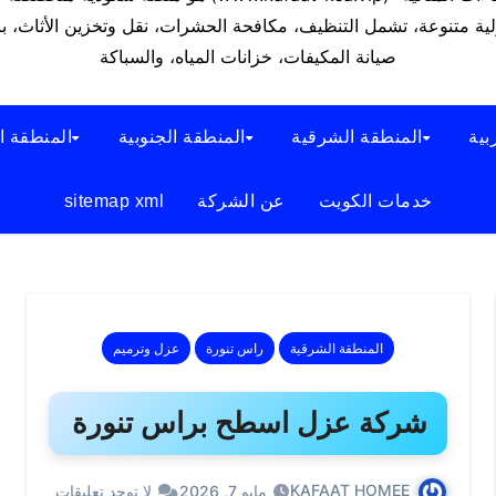
ة متنوعة، تشمل التنظيف، مكافحة الحشرات، نقل وتخزين الأثاث، با
صيانة المكيفات، خزانات المياه، والسباكة
بية
المنطقة الشرقية
المنطقة الجنوبية
المنطقة ا
خدمات الكويت
عن الشركة
sitemap xml
المنطقة الشرقية
راس تنورة
عزل وترميم
شركة عزل اسطح براس تنورة
KAFAAT HOMEE
مايو 7, 2026
لا توجد تعليقات