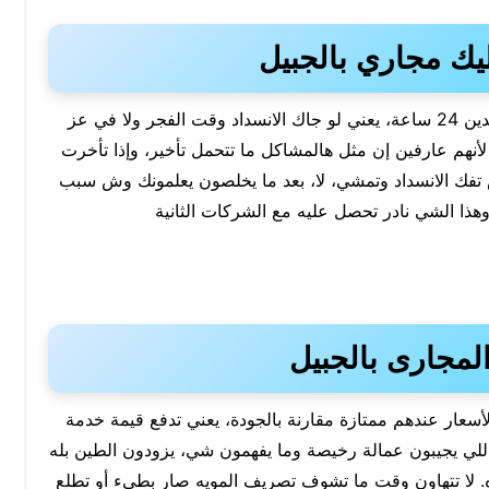
ك مجاري بالجبيل
إنهم متواجدين 24 ساعة، يعني لو جاك الانسداد وقت الفجر ولا في عز
نهم عارفين إن مثل هالمشاكل ما تتحمل تأخير، وإذا تأخرت
فك الانسداد وتمشي، لا، بعد ما يخلصون يعلمونك وش سبب
هذا الشي نادر تحصل عليه مع الشركات الثانية
مجارى بالجبيل
لأسعار عندهم ممتازة مقارنة بالجودة، يعني تدفع قيمة خدمة
ي يجيبون عمالة رخيصة وما يفهمون شي، يزودون الطين بله
لا تتهاون وقت ما تشوف تصريف المويه صار بطيء أو تطلع