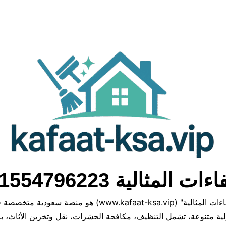
ءات المثالية 01554796223
موقع "كفاءات المثالية" (www.kafaat-ksa.vip) هو منصة سعودي
ة متنوعة، تشمل التنظيف، مكافحة الحشرات، نقل وتخزين الأثاث، با