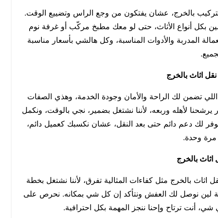
لتركيب بالخرج، عشان يفتكون من وجع الراس وتضييع الوقت.
ين بكل أنواع الأثاث، حتى لو معك مطبخ مركّب أو غرفة نوم
عمالة المدربة والأدوات المناسبة، وكل هالشي بأسعار مناسبة
جميع.
قل اثاث بالخرج
لي تضمن لك الراحة والأمان وجودة الخدمة، وهذي الصفات
 يرشحنا لأهله وربعه، لأننا نشتغل بضمير، نجي بالوقت، ونكمل
ر لك دعم دائم حتى بعد النقل، عشان نكسبك كعميل دائم،
مرة وحدة.
اثاث بالخرج
اثاث بالخرج مثل كفاءات المثالية تفرق، لأننا نشتغل بخطة
مة لين نوصل لك العفش ونتأكد إن كل شي بمكانه. نحرص على
شي، أنت ترتاح وإحنا ننجز المهمة بكل احترافية.