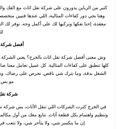
كثير من الزباين يدورون على شركة نقل اثاث مع الفك وا
وهنا يجي دور كفاءات المثالية، اللي عندها فنيين متخصص
معقدة، إحنا نفكها ونركبها لك على أكمل وجه. نوفر لك ال
لل
أفضل شركة ن
وش معنى أفضل شركة نقل اثاث بالخرج؟ يعني الشركة ال
كلها تنطبق على كفاءات المثالية. كل عميل تعامل معنا صار
الشغل بدقة، وما نترك شي ناقص. نحرص على رضاك، ونوف
مو بس 
شركة نقل 
في الخرج كثرت الشركات اللي تنقل الأثاث، بس شركة نقل 
وتنظيم واهتمام بكل قطعة أثاث. نتابع معك من أول مكال
إن ما ينكسر شي، ولا يتأخر شي، ولا تتعب في 