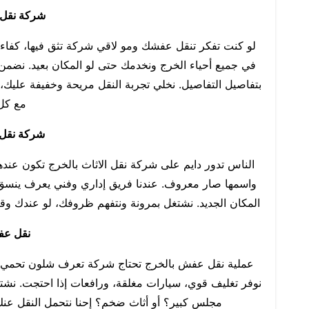
شركة نقل
لو كنت تفكر تنقل عفشك ومو لاقي شركة تثق فيها، كفاءا
في جميع أحياء الخرج ونخدمك حتى لو المكان بعيد. نضمن
بتفاصيل التفاصيل. نخلي تجربة النقل مريحة وخفيفة عليك، 
مع كل 
شركة نقل ا
الناس تدور دايم على شركة نقل الاثاث بالخرج تكون عندها
واسمها صار معروف. عندنا فريق إداري وفني يعرف ينسق
المكان الجديد. نشتغل بمرونة ونتفهم ظروفك، لو عندك و
نقل عف
عملية نقل عفش بالخرج تحتاج شركة تعرف شلون تحمي ال
نوفر تغليف قوي، سيارات مغلقة، ورافعات إذا احتجت. نشت
مجلس كبير؟ أو أثاث ضخم؟ إحنا نتحمل النقل عنك،