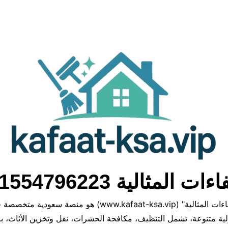
ءات المثالية 01554796223
موقع "كفاءات المثالية" (www.kafaat-ksa.vip) هو منصة سعودي
ة متنوعة، تشمل التنظيف، مكافحة الحشرات، نقل وتخزين الأثاث، با