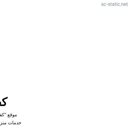
sc-static.net
لتجاوز
لى
لمحتوى
كفا
خدمات منزلي