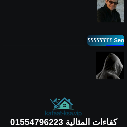
Seo ؟؟؟؟؟؟؟؟
كفاءات المثالية 01554796223