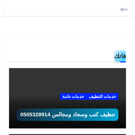
ينبع
فاتك
خدمات التنظيف
خدمات عامة
تنظيف كنب وسجاد ومجالس 0505328914