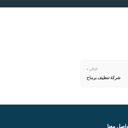
التالي »
شركة تنظيف برماح
واصل معنا