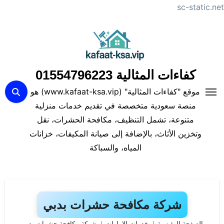
sc-static.net
لتجاوز
لى
لمحتوى
كفاءات المثالية 01554796223
موقع "كفاءات المثالية" (www.kafaat-ksa.vip) هو
منصة سعودية متخصصة في تقديم خدمات منزلية
متنوعة، تشمل التنظيف، مكافحة الحشرات، نقل
وتخزين الأثاث، بالإضافة إلى صيانة المكيفات، خزانات
المياه، والسباكة
شركة مكافحة حشرات بدبي
الصفحة الرئيسية
خدمات الامارات
شركة مكافحة حشرات بدبي