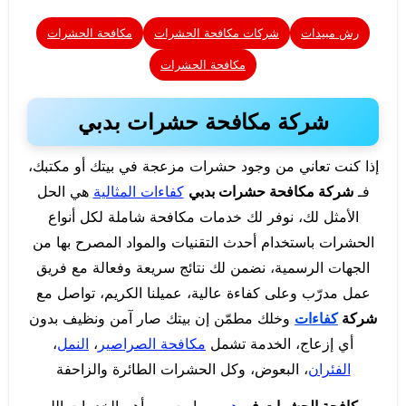
رش مبيدات
شركات مكافحة الحشرات
مكافحة الحشرات
مكافحة الحشرات
شركة مكافحة حشرات بدبي
إذا كنت تعاني من وجود حشرات مزعجة في بيتك أو مكتبك،
فـ
شركة مكافحة حشرات بدبي
كفاءات المثالية
هي الحل
الأمثل لك، نوفر لك خدمات مكافحة شاملة لكل أنواع
الحشرات باستخدام أحدث التقنيات والمواد المصرح بها من
الجهات الرسمية، نضمن لك نتائج سريعة وفعالة مع فريق
عمل مدرّب وعلى كفاءة عالية، عميلنا الكريم، تواصل مع
شركة
كفاءات
وخلك مطمّن إن بيتك صار آمن ونظيف بدون
أي إزعاج، الخدمة تشمل
مكافحة الصراصير
،
النمل
،
الفئران
، البعوض، وكل الحشرات الطائرة والزاحفة
مكافحة الحشرات في
دبي
صارت من أهم الخدمات اللي