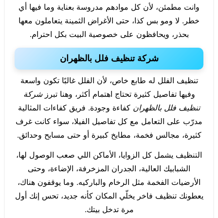
وانت مطمئن، لأن كل موادهم مدروسة بعناية وما فيها أي
خطر. لا ومو بس كذا، حتى الأغراض الثمينة يتعاملون معها
بحذر، ويحافظون على خصوصية البيت بكل احترام.
شركة تنظيف فلل بالظهران
تنظيف الفلل له طابع خاص، لأن الفلل غالبًا تكون واسعة
وفيها تفاصيل كثيرة تحتاج اهتمام أكثر، وهنا تبرز
شركة
تنظيف فلل بالظهران
كفاءة وجودة. فريق كفاءات المثالية
مدرّب على التعامل مع كل تفاصيل الفيلا، سواء كانت غرف
كثيرة، مجالس فخمة، مطابخ كبيرة أو حتى مسابح وحدائق.
التنظيف يشمل كل الزوايا، الأماكن اللي صعب الوصول لها،
الشبابيك العالية، الجدران المزخرفة، الإضاءة، وحتى
الأرضيات الفخمة مثل الرخام والباركيه. وما يوقفون هناك،
يعطونك تنظيف فاخر يخلّي المكان كأنه جديد، تحس إنك أول
مرة تدخل بيتك.