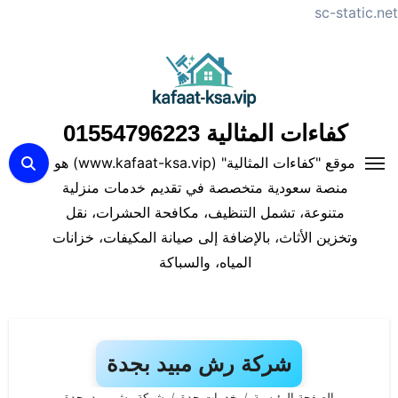
sc-static.net
لتجاوز
لى
لمحتوى
كفاءات المثالية 01554796223
موقع "كفاءات المثالية" (www.kafaat-ksa.vip) هو
منصة سعودية متخصصة في تقديم خدمات منزلية
متنوعة، تشمل التنظيف، مكافحة الحشرات، نقل
وتخزين الأثاث، بالإضافة إلى صيانة المكيفات، خزانات
المياه، والسباكة
شركة رش مبيد بجدة
الصفحة الرئيسية
خدمات جدة
شركة رش مبيد بجدة