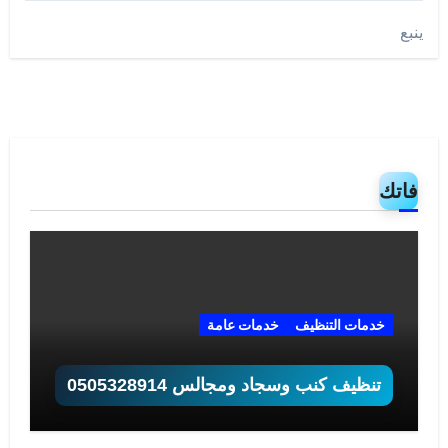
ينبع
فاتك
خدمات التنظيف
خدمات عامة
تنظيف كنب وسجاد ومجالس 0505328914