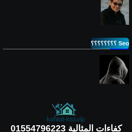
Seo ؟؟؟؟؟؟؟؟
كفاءات المثالية 01554796223